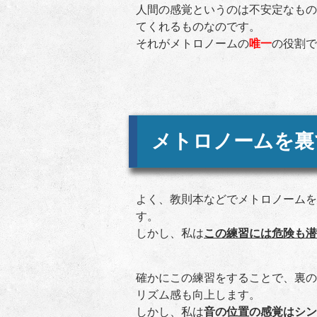
人間の感覚というのは不安定なもの
てくれるものなのです。
それがメトロノームの
唯一
の役割で
メトロノームを裏
よく、教則本などでメトロノームを
す。
しかし、私は
この練習には危険も潜
確かにこの練習をすることで、裏の
リズム感も向上します。
しかし、私は
音の位置の感覚はシン