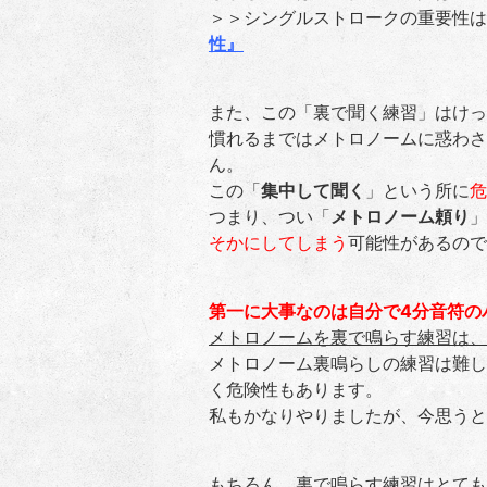
＞＞シングルストロークの重要性は
性』
また、この「裏で聞く練習」はけっ
慣れるまではメトロノームに惑わさ
ん。
この「
集中して聞く
」という所に
危
つまり、つい「
メトロノーム頼り
」
そかにしてしまう
可能性があるので
第一に大事なのは自分で4分音符の
メトロノームを裏で鳴らす練習は、
メトロノーム裏鳴らしの練習は難し
く危険性もあります。
私もかなりやりましたが、今思うと
もちろん、裏で鳴らす練習はとても