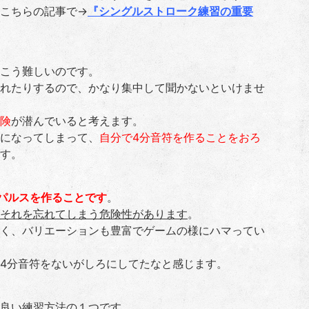
こちらの記事で→
『シングルストローク練習の重要
こう難しいのです。
れたりするので、かなり集中して聞かないといけませ
険
が潜んでいると考えます。
になってしまって、
自分で4分音符を作ることをおろ
す。
パルスを作ることです
。
それを忘れてしまう危険性があります
。
く、バリエーションも豊富でゲームの様にハマってい
4分音符をないがしろにしてたなと感じます。
良い練習方法の１つです。