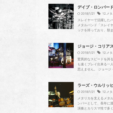
デイブ・ロンバード〜D
2018/1/21
12.メ
スレイヤーで活躍したハ
メタルバンド「スレイヤ
ックを持っており、類まれ
ジョージ・コリアス〜Ge
2018/1/21
12.メ
驚異的なスピードを誇る
も速くプレイ出来る一人
思えません。 ジョージ・
ラーズ・ウルリッヒ〜L
2018/1/21
12.メ
メタリカを支えるメタル
ンバーとして、長年に渡
演奏とカリスマ性で多くの