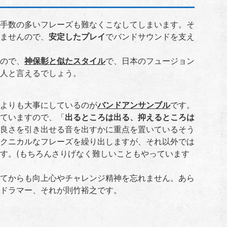
手数の多いフレーズも難なくこなしてしまいます。そ
ませんので、
安定したプレイ
でバンドサウンドを支え
ので、
神保彰と似たスタイル
で、日本のフュージョン
人と言えるでしょう。
よりも大事にしているのが
バンドアンサンブル
です。
ていますので、「
出るところは出る、抑えるところは
良さを引き出せる音を出すかに重点を置いているそう
クニカルなフレーズを繰り出しますが、それ以外では
す。(もちろんさりげなく難しいこともやっています
てからも向上心やチャレンジ精神を忘れません。あら
ドラマー、それが則竹裕之です。