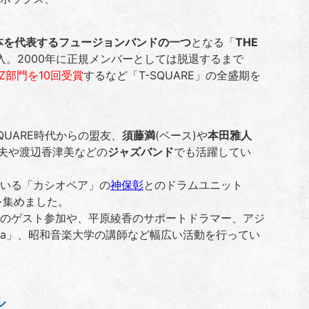
本を代表するフュージョンバンドの一つ
となる「
THE
入。2000年に正規メンバーとしては脱退するまで
Z部門を10回受賞
するなど「T-SQUARE」の全盛期を
QUARE時代からの盟友、
須藤満
(ベース)や
本田雅人
貞夫や渡辺香津美などの
ジャズバンド
でも活躍してい
いる「カシオペア」の
神保彰
とのドラムユニット
を集めました。
のゲスト参加や、平原綾香のサポートドラマー、アジ
asia」、昭和音楽大学の講師など幅広い活動を行ってい
ル