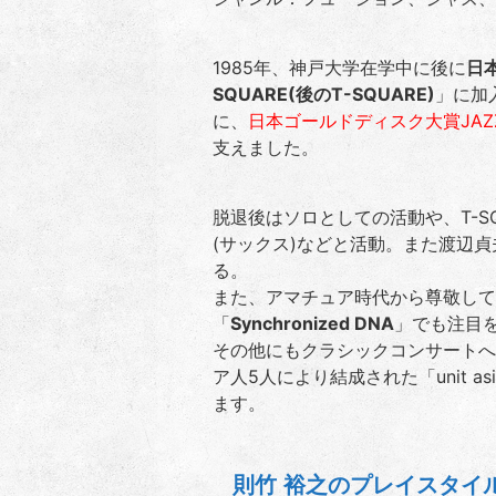
1985年、神戸大学在学中に後に
日
SQUARE(後のT-SQUARE)
」に加
に、
日本ゴールドディスク大賞JAZ
支えました。
脱退後はソロとしての活動や、T-S
(サックス)などと活動。また渡辺
る。
また、アマチュア時代から尊敬して
「
Synchronized DNA
」でも注目
その他にもクラシックコンサートへ
ア人5人により結成された「unit 
ます。
則竹 裕之のプレイスタイ