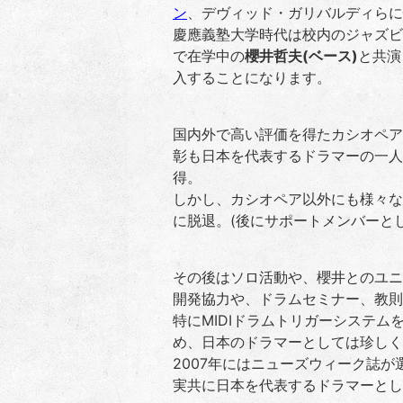
ン
、デヴィッド・ガリバルディらに
慶應義塾大学時代は校内のジャズビ
で在学中の
櫻井哲夫(ベース)
と共演
入することになります。
国内外で高い評価を得たカシオペア
彰も日本を代表するドラマーの一人
得。
しかし、カシオペア以外にも様々な
に脱退。(後にサポートメンバーとし
その後はソロ活動や、櫻井とのユニ
開発協力や、ドラムセミナー、教則
特にMIDIドラムトリガーシステム
め、日本のドラマーとしては珍しく
2007年にはニューズウィーク誌が
実共に日本を代表するドラマーとし