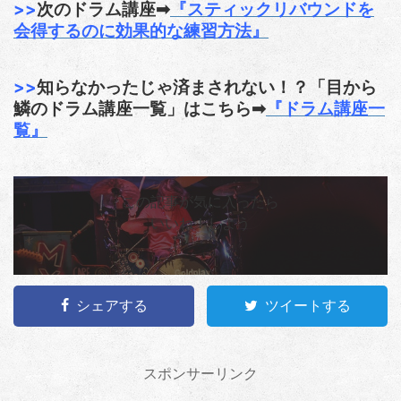
>>
次のドラム講座➡︎
『スティックリバウンドを
会得するのに効果的な練習方法』
>>
知らなかったじゃ済まされない！？「目から
鱗のドラム講座一覧」はこちら➡︎
『ドラム講座一
覧』
この記事が気に入ったら
いいね！しよう
シェアする
ツイートする
スポンサーリンク