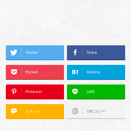
Twitter
Share
Pocket
Hatena
Pinterest
LINE
コメント
URLコピー