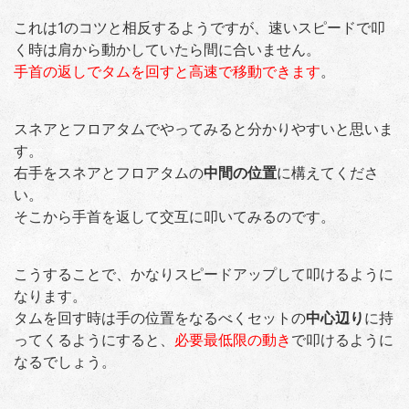
これは1のコツと相反するようですが、速いスピードで叩
く時は肩から動かしていたら間に合いません。
手首の返しでタムを回すと高速で移動できます
。
スネアとフロアタムでやってみると分かりやすいと思いま
す。
右手をスネアとフロアタムの
中間の位置
に構えてくださ
い。
そこから手首を返して交互に叩いてみるのです。
こうすることで、かなりスピードアップして叩けるように
なります。
タムを回す時は手の位置をなるべくセットの
中心辺り
に持
ってくるようにすると、
必要最低限の動き
で叩けるように
なるでしょう。