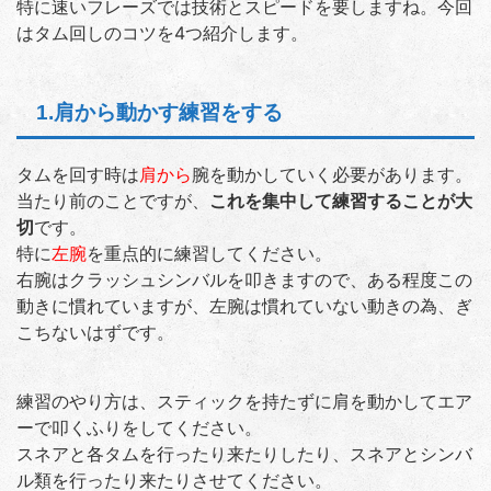
特に速いフレーズでは技術とスピードを要しますね。今回
はタム回しのコツを4つ紹介します。
1.肩から動かす練習をする
タムを回す時は
肩から
腕を動かしていく必要があります。
当たり前のことですが、
これを集中して練習することが大
切
です。
特に
左腕
を重点的に練習してください。
右腕はクラッシュシンバルを叩きますので、ある程度この
動きに慣れていますが、左腕は慣れていない動きの為、ぎ
こちないはずです。
練習のやり方は、スティックを持たずに肩を動かしてエア
ーで叩くふりをしてください。
スネアと各タムを行ったり来たりしたり、スネアとシンバ
ル類を行ったり来たりさせてください。